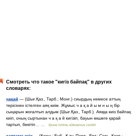
Смотреть что такое "кигіз байпақ" в других
словарях:
чақай
— (Шығ.Қаз., Тарб.; Монғ.) сиырдың немесе аттың
терісінен істелген аяқ киім. Жұмыс ч а қ а й ы м н ы ң бір
сыңарын жоғалтып алдым (Шығ.Қаз., Тарб.). Аяққа киіз байпақ
киіп, оның сыртынан ч а қ а й кигізіп, бауын өкшеге қарай
тартып, бекітіп… …
Қазақ тілінің аймақтық сөздігі
саптама етік
— (Көкш.: Еңб., Қ ту; Павл., Ерт.; Сем., Көкп.;