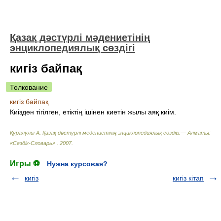
Қазақ дәстүрлі мәдениетінің
энциклопедиялық сөздігі
кигіз байпақ
Толкование
кигіз байпақ
Киізден тігілген, етіктің ішінен киетін жылы аяқ киім.
Қуралұлы А. Қазақ дәстүрлі медениетінің энциклопедиялық сөздігі.— Алматы:
«Сездік-Словарь»
.
2007
.
Игры ⚽
Нужна курсовая?
кигіз
кигіз кітап